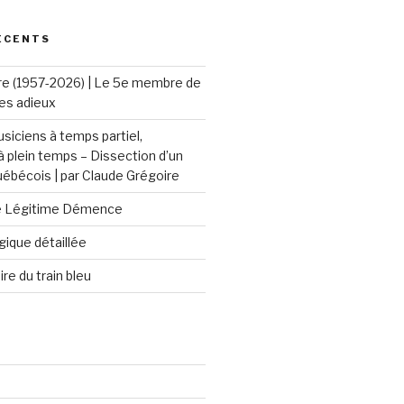
ÉCENTS
re (1957-2026) | Le 5e membre de
ses adieux
iciens à temps partiel,
 à plein temps – Dissection d’un
ébécois | par Claude Grégoire
de Légitime Démence
gique détaillée
ire du train bleu