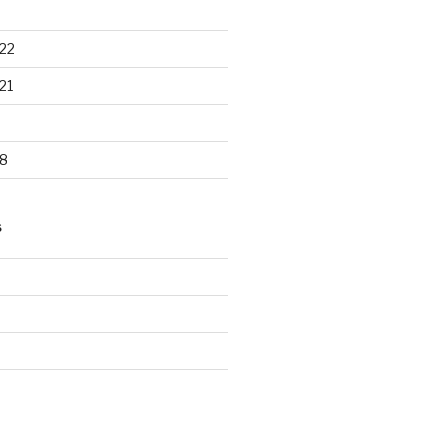
22
21
8
S