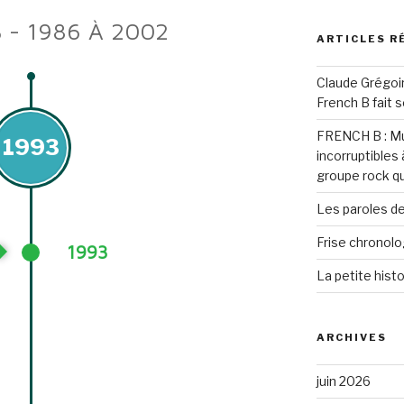
 - 1986 À 2002
ARTICLES R
Claude Grégoi
French B fait 
FRENCH B : Mus
1993
incorruptibles
groupe rock qu
Les paroles 
Frise chronolo
1993
La petite histo
ARCHIVES
juin 2026