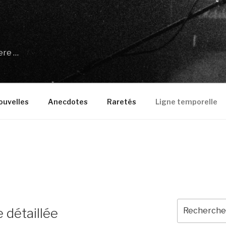
ere …
ouvelles
Anecdotes
Raretés
Ligne temporelle
Recherche
 détaillée
pour
: