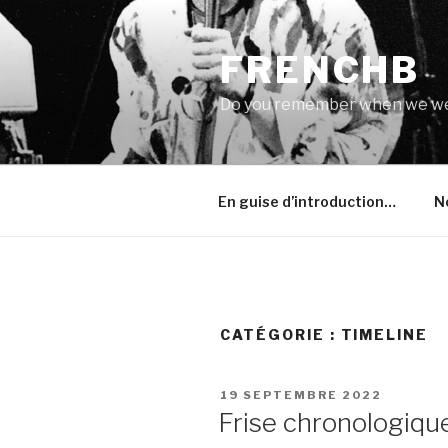
Aller
au
FRENCHB
contenu
principal
Do you remember when we w
En guise d’introduction…
N
CATÉGORIE :
TIMELINE
PUBLIÉ
19 SEPTEMBRE 2022
LE
Frise chronologique