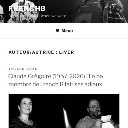
Aller
FRENCHB
au
Do you remember when we were …
contenu
principal
Menu
AUTEUR/AUTRICE :
LIVER
PUBLIÉ
19 JUIN 2026
LE
Claude Grégoire (1957-2026) | Le 5e
membre de French B fait ses adieux