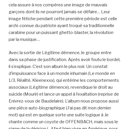
cela assure à nos compères une image de mauvais
garçons dont ils ne pourront jamais se défaire… Leur
image fétiche pendant cette première période est celle
archi-connue du patriote ayant troqué sa traditionnelle
carabine pour un puissant ghetto-blaster, la révolution
par la musique…
Avec la sortie de Légitime démence, le groupe entre
dans sa phase de justification. Après avoir foutu le bordel,
il s’explique. C’est son album le plus noir. Un constat
d’impuissance face à un monde inhumain (Le monde en
1/3, Réalité, Kleenexxx), qui entérine les comportements
associaux (Légitime démence), revendique le droit au
suicide (Mourir) et lance un appel à l’exaltation (reprise de
Enivrez-vous de Baudelaire). L’album nous propose aussi
une pièce auto-biographique (J’ai pas dit mon dernier
mot) qui est en quelque sorte une suite logique à Je
chante comme un coyote de OFFENBACH, mais sous le
signe de la dérision (…il faut bien vivre en Amérique, pour