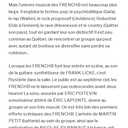
Mais l’univers musical des FRENCHB est beaucoup plus
large. Il englobe le techno-pop, le psychédélique (Gaïa),
le rap (Waiter), le rock progressif (L’évidence), l’industriel
(Ode à l’ennemi), le rave (Kleenexxx) et le country (Quitter
son pays), tout en gardant leur son distinctif. Il est peu
commun au Québec de rencontrer un groupe qui peut
avec autant de bonheur se diversifier sans perdre sa
cohésion…
Lorsque les FRENCHB font leur entrée en scène, au son
de la guitare-synthétiseur de FRANK LICKE, c’est
l’hystérie dans la salle. Le public est au septième ciel, les
FRENCHB ne le laisseront pas redescendre avant deux
heures! La sono, assurée par ERIC POITEVIN
sonorisateur attitré de ÉRIC LAPOINTE, donne au
groupe un son très musclé. On est très loin des premiers
efforts scéniques des FRENCHB. L’arrivée de MARTIN
PETIT (batterie) au sein du groupe, ainsi que la
participation de NICOLAS JOUANNAUT à la basse, ont