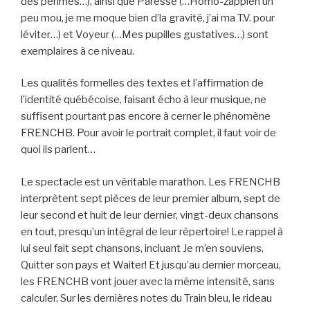
des périmés…), ainsi que Paresse (…Homo-zappien un
peu mou, je me moque bien d’la gravité, j’ai ma T.V. pour
léviter…) et Voyeur (…Mes pupilles gustatives…) sont
exemplaires à ce niveau.
Les qualités formelles des textes et l’affirmation de
l’identité québécoise, faisant écho à leur musique, ne
suffisent pourtant pas encore à cerner le phénomène
FRENCHB. Pour avoir le portrait complet, il faut voir de
quoi ils parlent…
Le spectacle est un véritable marathon. Les FRENCHB
interprètent sept pièces de leur premier album, sept de
leur second et huit de leur dernier, vingt-deux chansons
en tout, presqu’un intégral de leur répertoire! Le rappel à
lui seul fait sept chansons, incluant Je m’en souviens,
Quitter son pays et Waiter! Et jusqu’au dernier morceau,
les FRENCHB vont jouer avec la même intensité, sans
calculer. Sur les dernières notes du Train bleu, le rideau