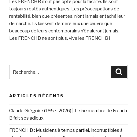
Les FRENCHB n’ont pas opté pour la facilité. Ils sont
toujours restés authentiques. Les préoccupations de
rentabilité, bien que présentes, n’ont jamais entaché leur
démarche. Ils laissent derrière eux une œuvre que
beaucoup de leurs contemporains n’égaleront jamais.
Les FRENCHB ne sont plus, vive les FRENCHB !
Recherche
Reche
pour
:
ARTICLES RÉCENTS
Claude Grégoire (1957-2026) | Le 5e membre de French
B fait ses adieux
FRENCH B : Musiciens à temps partiel, incorruptibles à