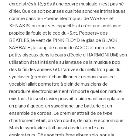
enregistrés intégrés à une œuvre musicale, n’est pas né
d’hier. Que ce soit pour ses qualités sonores intrinsèques,
comme dans le «Poème électrique» de VARESE et
XENAKIS, ou pour ses capacités à créer une ambiance
propice (la foule et le coq du «Sgt. Peppers» des
BEATLES, le vent de PINK FLOYD, le glas de BLACK
SABBATH, le coup de canon de AC/DC et même les
petits oiseaux dans la cours d’école d’HARMONIUM) son
utilisation était intégrée au langage de la musique pop
dès la fin des années 60. L’arrivée du mellotron puis du
synclavier (premier échantillonneur reconnu sous ce
vocable) allait permettre à plein de musiciens de
reproduire électroniquement n’importe quel son naturel
existant. Un seul clavier pouvait maintenant «remplacer»
un piano à queue, un saxophone, une batterie et un
ensemble de cordes. Le premier attrait de ce type
d’instrument était, on s’en doute, de nature économique.
Mais le synclavier allait aussi ouvrir la porte aux
explorateurs. Dès son troisième album solo, sous la