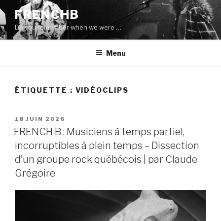
Aller
FRENCHB
au
Do you remember when we were …
contenu
principal
Menu
ÉTIQUETTE :
VIDÉOCLIPS
PUBLIÉ
18 JUIN 2026
LE
FRENCH B : Musiciens à temps partiel,
incorruptibles à plein temps – Dissection
d’un groupe rock québécois | par Claude
Grégoire