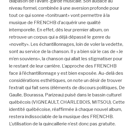
diapason de l’avant-garde musicale. Son audace au
niveau formel, combinée à une aversion profonde pour
tout ce qui sonne «tonitruant» vont permettre à la
musique de FRENCHB d’acquérir une qualité
intemporelle. En effet, dès leur premier album, on
retrouve un corpus qui a déjà dépassé le genre du
«novelty». Les échantillonnages, loin de voler la vedette,
sont au service de la chanson. Il y a bien sûr le cas de «Je
m’en souviens», la chanson qui allait les stigmatiser pour
le restant de leur carrière. L’approche des FRENCHB
face à l’échantillonnage y est bien exposée. Au-delà des
considérations esthétiques, on note un désir de trouver
l’extrait qui fait sens (éléments de discours politiques, De
Gaulle, Bourassa, Parizeau) puisé dans le bassin culturel
québécois (VIGNEAULT, CHARLEBOIS, MITSOU). Cette
identité québécoise, réaffirmée à chaque nouvel album,
restera indissociable de la musique des FRENCHB.
L’utilisation de la quincaillerie n’est donc pas gratuite.